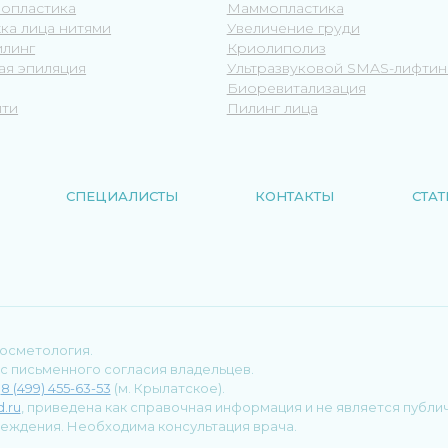
опластика
Маммопластика
ка лица нитями
Увеличение груди
линг
Криолиполиз
ая эпиляция
Ультразвуковой SMAS-лифтин
Биоревитализация
ти
Пилинг лица
СПЕЦИАЛИСТЫ
КОНТАКТЫ
СТАТ
косметология.
с письменного согласия владельцев.
:
8 (499) 455-63-53
(м. Крылатское).
.ru
, приведена как справочная информация и не является публи
еждения. Необходима консультация врача.