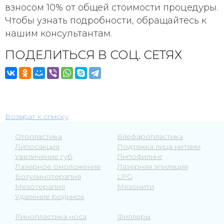
взносом 10% от общей стоимости процедуры.
Чтобы узнать подробности, обращайтесь к
нашим консультантам.
ПОДЕЛИТЬСЯ В СОЦ. СЕТЯХ
Возврат к списку
Отопластика
Блефаропластика
Липосакция
Подтяжка лица нитями
Увеличение губ
Липофилинг
Лазерное омоложение
Лазерная эпиляция
Ботулинотерапия
LPG
Мезотерапия
Мезонити
Удаление родинок
Ринопластика носа
Филлеры