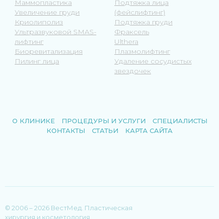
Маммопластика
Подтяжка лица
Увеличение груди
(фейслифтинг)
Криолиполиз
Подтяжка груди
Ультразвуковой SMAS-
Фраксель
лифтинг
Ulthera
Биоревитализация
Плазмолифтинг
Пилинг лица
Удаление сосудистых
звездочек
О КЛИНИКЕ
ПРОЦЕДУРЫ И УСЛУГИ
СПЕЦИАЛИСТЫ
КОНТАКТЫ
СТАТЬИ
КАРТА САЙТА
© 2006 – 2026 ВестМед. Пластическая
хирургия и косметология.