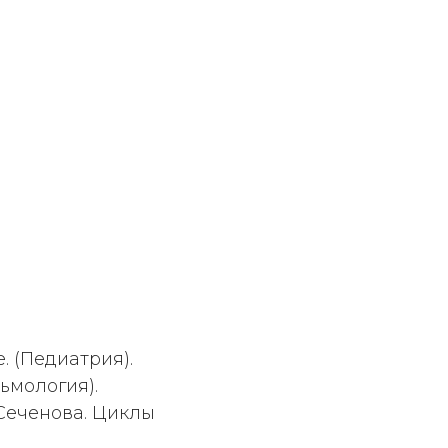
. (Педиатрия).
ьмология).
Сеченова. Циклы