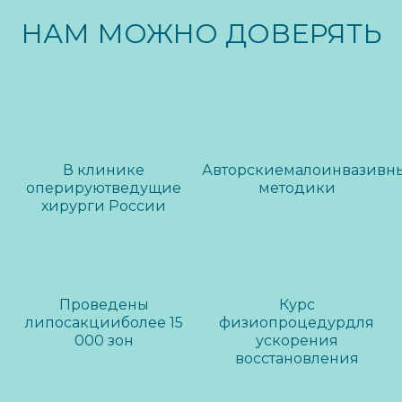
НАМ МОЖНО ДОВЕРЯТЬ
В клинике
Авторские
малоинвазивн
оперируют
ведущие
методики
хирурги России
Проведены
Курс
липосакции
более 15
физиопроцедур
для
000 зон
ускорения
восстановления