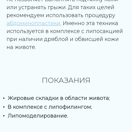
или устранять грыжи. Для таких целей
рекомендуем использовать процедуру
абдоминопластики
. Именно эта техника
используется в комплексе с липосакцией
при наличии дряблой и обвисшей кожи
ГАНЬШИН
ШАРВАДЗЕ
на животе.
ИГОРЬ БОРИСОВИЧ
ТИМУР КАХАЕВИЧ
Главврач, доктор
Пластический хирург,
медицинских наук,
хирург
профессор, заведующий
кафедрой пластической
ПОКАЗАНИЯ
хирургии
Жировые складки в области живота;
Смотреть всех
В комплексе с липофилингом;
Липомоделирование.