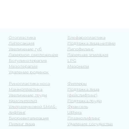
Отопластика
Блефаропластика
Липосакция
Подтяжка лица нитями
Увеличение губ
Липофилинг
Лазерное омоложение
Лазерная эпиляция
Ботулинотерапия
LPG
Мезотерапия
Мезонити
Удаление родинок
Ринопластика носа
Филлеры
Маммопластика
Подтяжка лица
Увеличение груди
(фейслифтинг)
Криолиполиз
Подтяжка груди
Ультразвуковой SMAS-
Фраксель
лифтинг
Ulthera
Биоревитализация
Плазмолифтинг
Пилинг лица
Удаление сосудистых