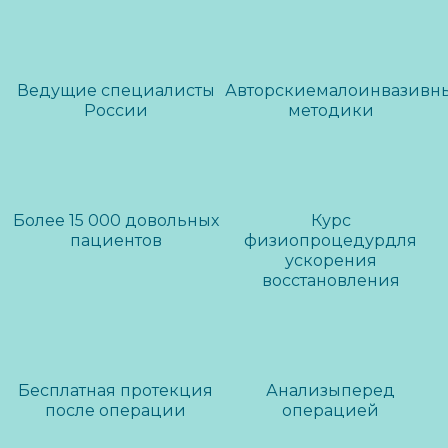
Ведущие специалисты
Авторские
малоинвазивн
России
методики
СИЗОВ
ШАРВАДЗЕ
СЕРГЕЙ ВЛАДИМИРОВИЧ
ТИМУР КАХАЕВИЧ
Пластический хирург,
Пластический хирург,
хирург
хирург
Более 15 000 довольных
Курс
пациентов
физиопроцедур
для
ускорения
Смотреть всех
восстановления
Бесплатная протекция
Анализы
перед
после операции
операцией