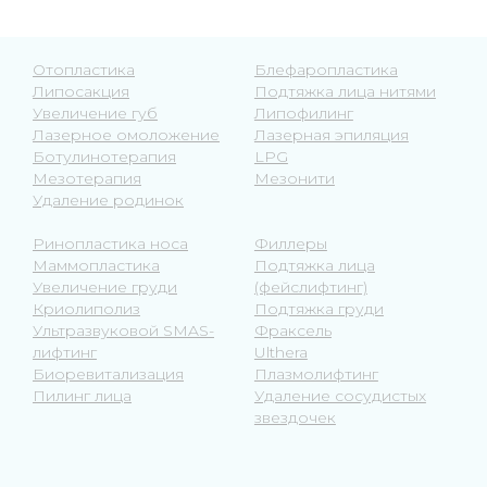
Отопластика
Блефаропластика
Липосакция
Подтяжка лица нитями
Увеличение губ
Липофилинг
Лазерное омоложение
Лазерная эпиляция
Ботулинотерапия
LPG
Мезотерапия
Мезонити
Удаление родинок
Ринопластика носа
Филлеры
Маммопластика
Подтяжка лица
Увеличение груди
(фейслифтинг)
Криолиполиз
Подтяжка груди
Ультразвуковой SMAS-
Фраксель
лифтинг
Ulthera
Биоревитализация
Плазмолифтинг
Пилинг лица
Удаление сосудистых
звездочек