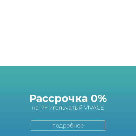
Спасибо клинике за прекрасную
атмосферу, внимание, комфорт. Приятно
приходить туда, где тебя тепло встречают.
Смотреть все
Рассрочка 0%
на RF игольчатый VIVACE
подробнее