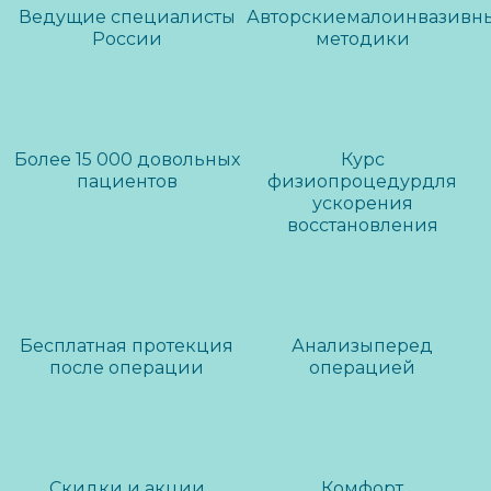
Врач дерматолог-
ЛЕОНИДОВНА
Ведущие специалисты
Авторские
малоинвазивн
косметолог
Врач дерматолог-
России
методики
косметолог
Смотреть всех
Более 15 000 довольных
Курс
пациентов
физиопроцедур
для
ускорения
восстановления
Бесплатная протекция
Анализы
перед
после операции
операцией
Скидки и акции
Комфорт