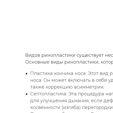
Видов ринопластики существует нес
Основные виды ринопластики, кото
Пластика кончика носа: Этот вид
носа. Он может включать в себя 
также коррекцию асимметрии;
Септопластика: Эта процедура н
для улучшения дыхания, если де
АКБИЕВ
РИЗВОН ХАЖБЕКИРОВИЧ
ДМ
косвенности (изгиба) перегородки
Пластический хирург, хирург
Пла