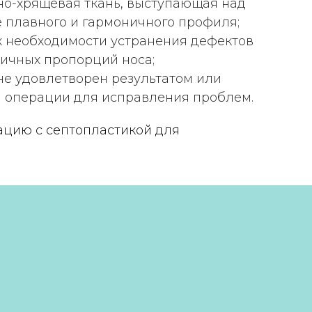
тно-хрящевая ткань, выступающая над
 плавного и гармоничного профиля;
Смотреть всех
ях необходимости устранения дефектов
ничных пропорций носа;
не удовлетворен результатом или
й операции для исправления проблем.
ацию с септопластикой для