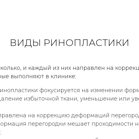
ВИДЫ РИНОПЛАСТИКИ
колько, и каждый из них направлен на коррекц
рые выполняют в клинике:
 ринопластики фокусируется на изменении фор
удаление избыточной ткани, уменьшение или ув
аправлена на коррекцию деформаций перегород
формация перегородки мешает проходимости н
СКВОРЦОВ
АРУТЮНЯН
ИТРИЙ СЕРГЕЕВИЧ
ЭДГАР ГРАЙРОВИ
;
стический хирург, хирург
Пластический хирург, хир