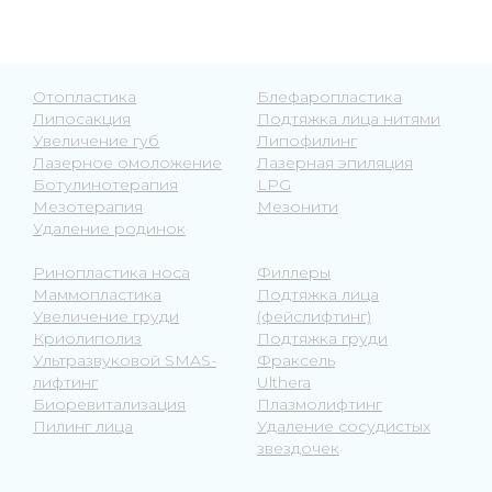
Отопластика
Блефаропластика
Липосакция
Подтяжка лица нитями
Увеличение губ
Липофилинг
Лазерное омоложение
Лазерная эпиляция
Ботулинотерапия
LPG
Мезотерапия
Мезонити
Удаление родинок
Ринопластика носа
Филлеры
Маммопластика
Подтяжка лица
Увеличение груди
(фейслифтинг)
Криолиполиз
Подтяжка груди
Ультразвуковой SMAS-
Фраксель
лифтинг
Ulthera
Биоревитализация
Плазмолифтинг
Пилинг лица
Удаление сосудистых
звездочек