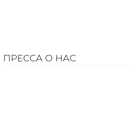
Спасибо клинике за прекрасную
атмосферу, внимание, комфорт. Приятно
приходить туда, где тебя тепло встречают.
Смотреть все
ПРЕССА О НАС