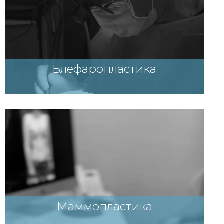
Блефаропластика
Маммопластика