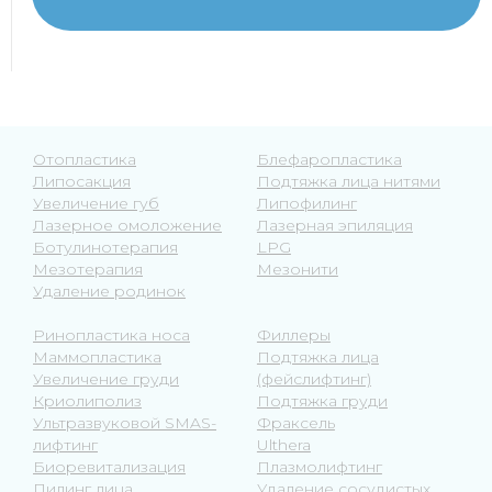
Отопластика
Блефаропластика
Липосакция
Подтяжка лица нитями
Увеличение губ
Липофилинг
Лазерное омоложение
Лазерная эпиляция
Ботулинотерапия
LPG
Мезотерапия
Мезонити
Удаление родинок
Ринопластика носа
Филлеры
Маммопластика
Подтяжка лица
Увеличение груди
(фейслифтинг)
Криолиполиз
Подтяжка груди
Ультразвуковой SMAS-
Фраксель
лифтинг
Ulthera
Биоревитализация
Плазмолифтинг
Пилинг лица
Удаление сосудистых